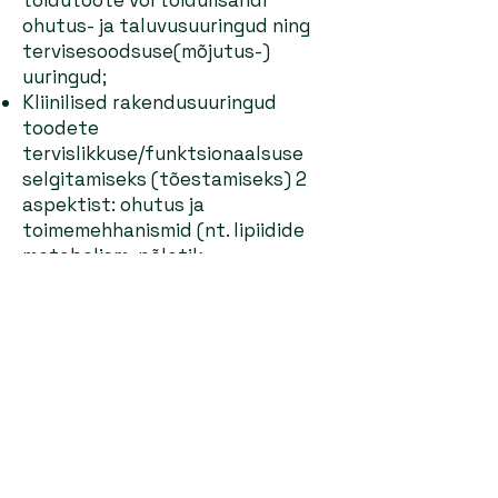
toidutoote või toidulisandi
ohutus- ja taluvusuuringud ning
tervisesoodsuse(mõjutus-)
uuringud;
Kliinilised rakendusuuringud
toodete
tervislikkuse/funktsionaalsuse
selgitamiseks (tõestamiseks) 2
aspektist: ohutus ja
toimemehhanismid (nt. lipiidide
metabolism, põletik,
immuunvastus, maksa tervise
markerid, oksüdatiivne stress,
veresoonte talitlus,
metaboloomika, jne).
Uuringu ülesehitus ja mõõdetavad
näitajad valitakse (lähtuvalt)
konkreetse toote spetsiifilistest
omadustest. Meie pikaaegne