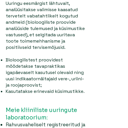
Uuringu eesmärgist lähtuvalt,
analüüsitakse valimisse kaasatud
tervetelt vabatahtlikelt kogutud
andmeid (bioloogiliste proovide
analüüside tulemused ja küsimustike
vastused), et selgitada uuritava
toote toimemehhanisme ja
positiivseid tervisemõjusid.
Bioloogilistest proovidest
mõõdetakse tavapraktikas
igapäevaselt kasutusel olevaid ning
uusi indikaatornäitajaid vere-, uriini-
ja roojaproovist;
Kasutatakse erinevaid küsimustikke.
Meie kliiniliste uuringute
laboratoorium:
Rahvusvaheliselt registreeritud ja