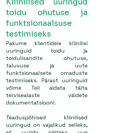
Kliinilised uuringud
toidu ohutuse ja
funktsionaalsuse
testimiseks
Pakume klientidele kliinilisi
uuringuid toidu ja
toidulisandite ohutuse,
taluvuse ja uute
funktsionaalsete omaduste
testimiseks. Pärast uuringuid
võime Teil aidata täita
tervisealaste väidete
dokumentatsiooni.
Teaduspõhised kliinilised
uuringud on vajalikud selleks,
et uurida näiteks uue