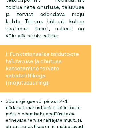
toiduainete ohutuse, taluvuse
ja tervist edendava mõju
kohta. Teenus hõlmab kolme
testimise taset, millest on
võimalik sobiv valida:
I: Funktsionaalse toidutoote
talutavuse ja ohutuse
katsetamine tervete
vabatahtlikega
(mõjutusuuring):
Söömisjärgse või pärast 2-4
nädalast manustamist toidutoote
mõju hindamiseks analüüsitakse
erinevate tervisenäitajate muutusi,
sh arstipraktikas enim määratavad