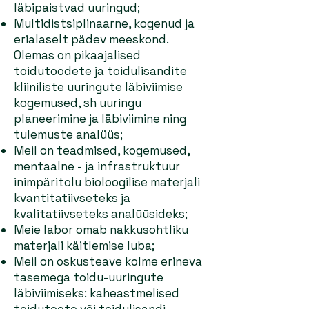
läbipaistvad uuringud;
Multidistsiplinaarne, kogenud ja
erialaselt pädev meeskond.
Olemas on pikaajalised
toidutoodete ja toidulisandite
kliiniliste uuringute läbiviimise
kogemused, sh uuringu
planeerimine ja läbiviimine ning
tulemuste analüüs;
Meil on teadmised, kogemused,
mentaalne - ja infrastruktuur
inimpäritolu bioloogilise materjali
kvantitatiivseteks ja
kvalitatiivseteks analüüsideks;
Meie labor omab nakkusohtliku
materjali käitlemise luba;
Meil on oskusteave kolme erineva
tasemega toidu-uuringute
läbiviimiseks: kaheastmelised