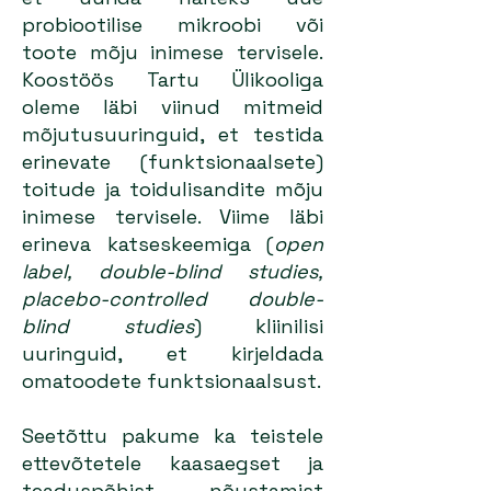
probiootilise mikroobi või
toote mõju inimese tervisele.
Koostöös Tartu Ülikooliga
oleme läbi viinud mitmeid
mõjutusuuringuid, et testida
erinevate (funktsionaalsete)
toitude ja toidulisandite mõju
inimese tervisele. Viime läbi
erineva katseskeemiga (
open
label, double-blind studies,
placebo-controlled double-
blind studies
) kliinilisi
uuringuid, et kirjeldada
omatoodete funktsionaalsust.
Seetõttu pakume ka teistele
ettevõtetele kaasaegset ja
teaduspõhist nõustamist