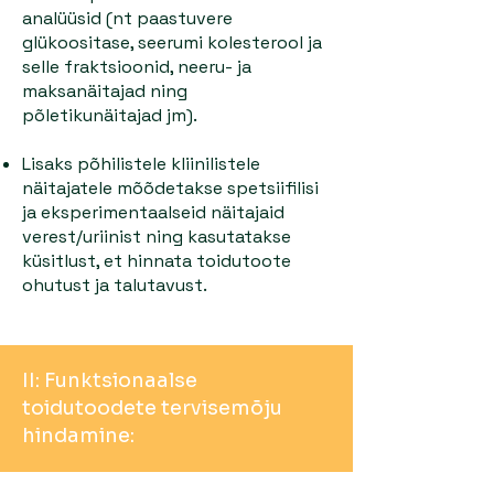
analüüsid (nt paastuvere
glükoositase, seerumi kolesterool ja
selle fraktsioonid, neeru- ja
maksanäitajad ning
põletikunäitajad jm).
Lisaks põhilistele kliinilistele
näitajatele mõõdetakse spetsiifilisi
ja eksperimentaalseid näitajaid
verest/uriinist ning kasutatakse
küsitlust, et hinnata toidutoote
ohutust ja talutavust.
II: Funktsionaalse
toidutoodete tervisemõju
hindamine: