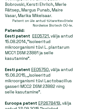
Bobrovski, Kersti Ehrlich, Merle
Rätsep, Margus Punab, Maire
Vasar, Marika Mikelsaar.
Patent on üle antud tütarettevõtele
Nordwise Biotech OÜ
-
le.
Patendid:
Eesti patent
EE05721,
välja antud
15.08.2014
,”Isoleeritud
mikroorganismi tüvi L. plantarum
MCC1 DSM 23881 ja selle
kasutamine“.
Eesti patent
EE05750
, välja antud
15.06.2015
, „Isoleeritud
mikroorganismi tüvi Lactobacillus
gasseri MCC2 DSM 23882 ning
selle kasutamine”.
Euroopa patent
EP2678419
, välja
antud
23.09.2015
“Isolated