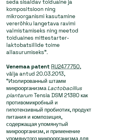
seda sisaldav toiduaine ja
kompositsioon ning
mikroorganismi kasutamine
vererõhku langetava ravimi
valmistamiseks ning meetod
toiduaines mittestarter-
laktobatsillide toime
allasurumiseks”.
Venemaa patent
RU2477750
,
välja antud
20.03.2013
,
“Изолированный штамм
микроорганизма
Lactobacillus
plantarum
Tensia DSM 21380 как
противомикробный и
гипотензивный пробиотик, продукт
питания и композиция,
содержащая упомянутый
микроорганизм, и применение
упомянутого микроорганизма для