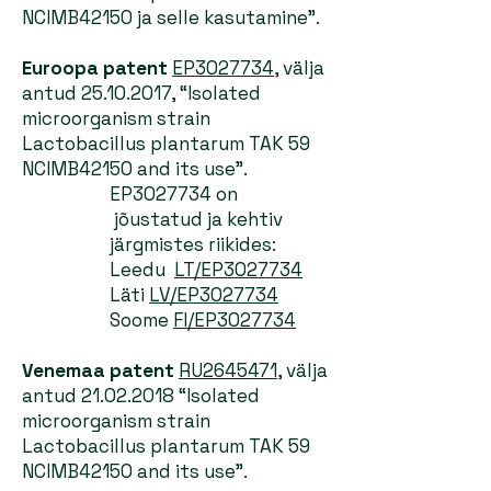
NCIMB42150 ja selle kasutamine”.
Euroopa patent
EP3027734
, välja
antud
25.10.2017
, “Isolated
microorganism strain
Lactobacillus plantarum TAK 59
NCIMB42150 and its use”.
EP3027734 on
jõustatud ja kehtiv
järgmistes riikides:
Leedu
LT/EP3027734
Läti
LV/EP3027734
Soome
FI/EP3027734
Venemaa patent
RU2645471
, välja
antud
21.02.2018
“Isolated
microorganism strain
Lactobacillus plantarum TAK 59
NCIMB42150 and its use”.