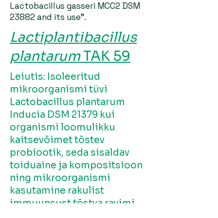
Lactobacillus gasseri MCC2 DSM
23882 and its use”.
Lactiplantibacillus
plantarum
TAK 59
Leiutis: Isoleeritud
mikroorganismi tüvi
Lactobacillus plantarum
Inducia DSM 21379 kui
organismi loomulikku
kaitsevõimet tõstev
probiootik, seda sisaldav
toiduaine ja kompositsioon
ning mikroorganismi
kasutamine rakulist
immuunsust tõstva ravimi
valmistamiseks