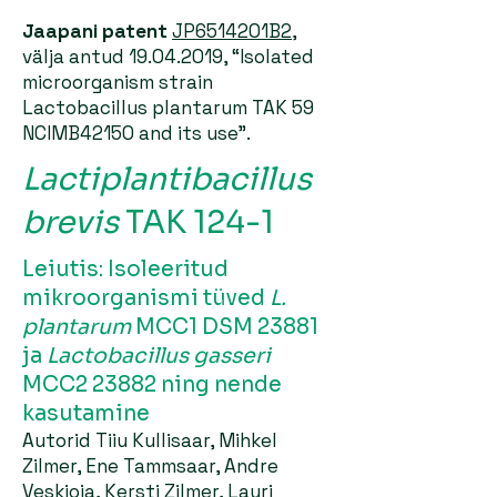
Jaapani patent
JP6514201B2
,
välja antud
19.04.2019
, “Isolated
microorganism strain
Lactobacillus plantarum TAK 59
NCIMB42150 and its use”.
Lactiplantibacillus
brevis
TAK 124-1
Leiutis: Isoleeritud
mikroorganismi tüved
L.
plantarum
MCC1 DSM 23881
ja
Lactobacillus gasseri
MCC2 23882 ning nende
kasutamine
Autorid Tiiu Kullisaar, Mihkel
Zilmer, Ene Tammsaar, Andre
Veskioja, Kersti Zilmer, Lauri