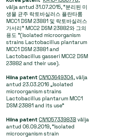
Korea patent
KR10-1586778
,
välja antud
31.07.2015
, “분리된 미
생물 균주 락토바실러스 플란타룸
MCC1 DSM 23881 및 락토바실러스
가서리” MCC2 DSM 23882와 그의
용도 ”(Isolated microorganism
strains Lactobacillus plantarum
MCC1 DSM 23881 and
Lactobacillus gasseri MCC2 DSM
23882 and their use).
Hiina patent
CN103649304
, välja
antud
23.03.2016
„Isolated
microorganism strains
Lactobacillus plantarum MCC1
DSM 23881 and its use“
Hiina patent
CN105733983B
välja
antud
06.09.2019
, “Isolated
microorganism strain