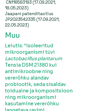
CN116583193
(17.09.2021
;
18.05.2023)
Jaapani patenditaotlus
JP2023542335
(17.09.2021
;
22.05.2023)
Muu
Leiutis: “Isoleeritud
mikroorganismi tüvi
Lactobacillus plantarum
Tensia DSM 21380 kui
antimikroobne ning
vererõhku alandav
probiootik, seda sisaldav
toiduaine ja kompositsioon
ning mikroorganismi
kasutamine vererõhku
langetava ravimi