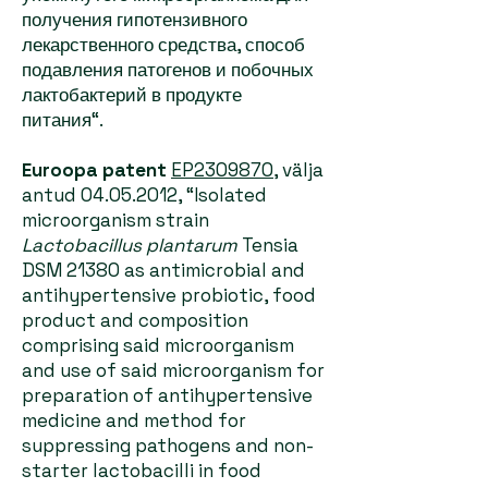
получения гипотензивного
лекарственного средства, способ
подавления патогенов и побочных
лактобактерий в продукте
питания“.
Euroopa patent
EP2309870
, välja
antud
04.05.2012
, “Isolated
microorganism strain
Lactobacillus plantarum
Tensia
DSM 21380 as antimicrobial and
antihypertensive probiotic, food
product and composition
comprising said microorganism
and use of said microorganism for
preparation of antihypertensive
medicine and method for
suppressing pathogens and non-
starter lactobacilli in food