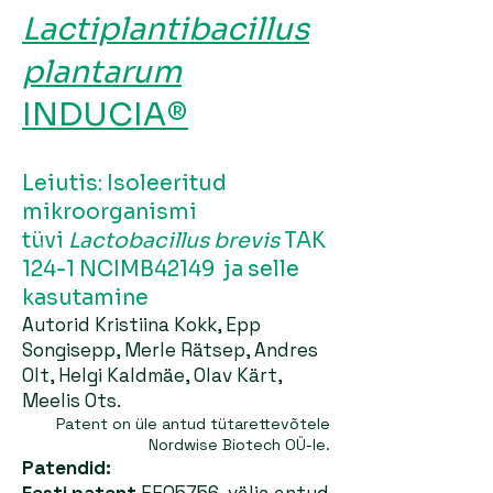
Lactiplantibacillus
plantarum
INDUCIA®
Leiutis: Isoleeritud
mikroorganismi
tüvi
Lactobacillus brevis
TAK
124-1 NCIMB42149 ja selle
kasutamine
Autorid Kristiina Kokk, Epp
Songisepp, Merle Rätsep, Andres
Olt, Helgi Kaldmäe, Olav Kärt,
Meelis Ots.
Patent on üle antud tütarettevõtele
Nordwise Biotech OÜ
-
le.
Patendid: