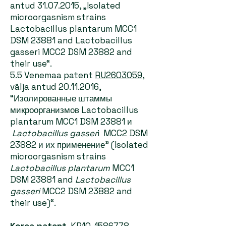
antud
31.07.2015
, „Isolated
microorgasnism strains
Lactobacillus plantarum MCC1
DSM 23881 and Lactobacillus
gasseri MCC2 DSM 23882 and
their use“.
5.5 Venemaa patent
RU2603059
,
välja antud
20.11.2016
,
“Изолированные штаммы
микроорганизмов Lactobacillus
plantarum MCC1 DSM 23881 и
Lactobacillus gasser
i MCC2 DSM
23882 и их применение” (Isolated
microorgasnism strains
Lactobacillus plantarum
MCC1
DSM 23881 and
Lactobacillus
gasseri
MCC2 DSM 23882 and
their use)“.