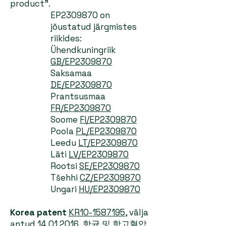
product”.
EP2309870 on
jõustatud järgmistes
riikides:
Ühendkuningriik
GB/EP2309870
Saksamaa
DE/EP2309870
Prantsusmaa
FR/EP2309870
Soome
FI/EP2309870
Poola
PL/EP2309870
Leedu
LT/EP2309870
Läti
LV/EP2309870
Rootsi
SE/EP2309870
Tšehhi
CZ/EP2309870
Ungari
HU/EP2309870
Korea patent
KR10-1587195
, välja
antud
14.01.2016
, 항균 및 항고혈압