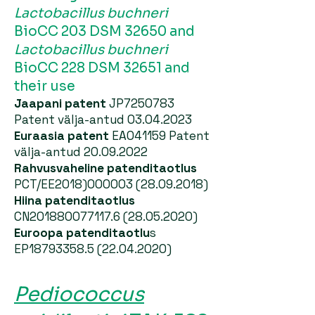
Lactobacillus buchneri
BioCC 203 DSM 32650 and
Lactobacillus buchneri
BioCC 228 DSM 32651 and
their use
Jaapani patent
JP7250783
Patent välja-antud
03.04.2023
Euraasia patent
EA041159 Patent
välja-antud
20.09.2022
Rahvusvaheline patenditaotlus
PCT/EE2018)000003
(28.09.2018)
Hiina patenditaotlus
CN201880077117.6
(28.05.2020)
Euroopa patenditaotlu
s
EP18793358.5
(22.04.2020)
Pediococcus