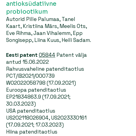
antioksüdatiivne
probiootikum
Autorid Pille Palumaa, Tanel
Kaart, Kristiina Märs, Meelis Ots,
Eve Rihma, Jaan Vihalemm, Epp
Songisepp, Liina Kuus, Heili Sadam.
Eesti patent
05844
Patent välja
antud
15.06.2022
Rahvusvaheline patenditaotlus
PCT/IB2021/000739
WO2022058798
(17.09.2021)
Euroopa patenditaotlus
EP21834863.9
(17.09.2021
;
30.03.2023)
USA patenditaotlus
US202118026904, US2023330161
(17.09.2021
;
17.03.2023)
Hiina patenditaotlus