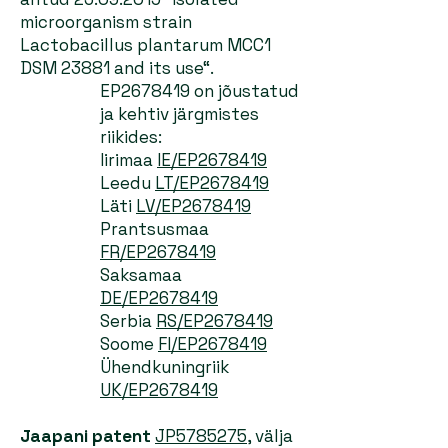
microorganism strain
Lactobacillus plantarum MCC1
DSM 23881 and its use“.
EP2678419 on jõustatud
ja kehtiv järgmistes
riikides:
Iirimaa
IE/EP2678419
Leedu
LT/EP2678419
Läti
LV/EP2678419
Prantsusmaa
FR/EP2678419
Saksamaa
DE/EP2678419
Serbia
RS/EP2678419
Soome
FI/EP2678419
Ühendkuningriik
UK/EP2678419
Jaapani patent
JP5785275
, välja