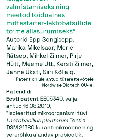
valmistamiseks ning
meetod toiduaines
mittestarter-laktobatsillide
toime allasurumiseks”
Autorid Epp Songisepp,
Marika Mikelsaar, Merle
Rätsep, Mihkel Zilmer, Pirje
Hütt, Meeme Utt, Kersti Zilmer,
Janne Üksti, Siiri Kõljalg.
Patent on üle antud tütarettevõtele
Nordwise Biotech OÜ
-
le.
Patendid:
Eesti patent
EE05340
, välja
antud
16.08.2010
,
“Isoleeritud mikroorganismi tüvi
Lactobacillus plantaru
m
Tensia
DSM 21380 kui antimikroobne ning
vererõhku alandav probiootik,