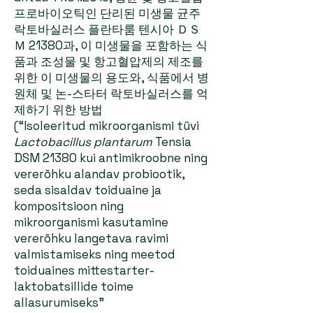
프로바이오틱인 단리된 미생물 균주
락토바실러스 플란타룸 텐시아 ＤＳ
Ｍ 21380과, 이 미생물을 포함하는 식
품과 조성물 및 항고혈압제의 제조를
위한 이 미생물의 용도와, 식품에서 병
원체 및 논-스타터 락토바실러스를 억
제하기 위한 방법
(“Isoleeritud mikroorganismi tüvi
Lactobacillus plantarum
Tensia
DSM 21380 kui antimikroobne ning
vererõhku alandav probiootik,
seda sisaldav toiduaine ja
kompositsioon ning
mikroorganismi kasutamine
vererõhku langetava ravimi
valmistamiseks ning meetod
toiduaines mittestarter-
laktobatsillide toime
allasurumiseks”