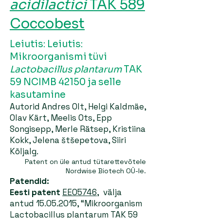
acidilactici
TAK 589
Coccobest
Leiutis: Leiutis:
Mikroorganismi tüvi
Lactobacillus plantarum
TAK
59 NCIMB 42150 ja selle
kasutamine
Autorid
Andres Olt, Helgi Kaldmäe,
Olav Kärt, Meelis Ots, Epp
Songisepp, Merle Rätsep, Kristiina
Kokk, Jelena štšepetova, Siiri
Kõljalg.
Patent on üle antud tütarettevõtele
Nordwise Biotech OÜ
-
le.
Patendid:
Eesti patent
EE05746
, välja
antud
15.05.2015
, “Mikroorganism
Lactobacillus plantarum TAK 59