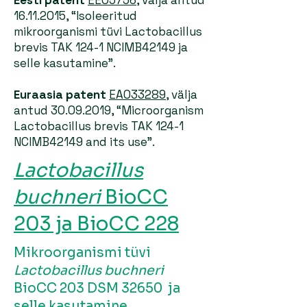
Eesti patent
EE05756,
välja antud
16.11.2015
, “Isoleeritud
mikroorganismi tüvi Lactobacillus
brevis TAK 124-1 NCIMB42149 ja
selle kasutamine”.
Euraasia patent
EA033289
, välja
antud
30.09.2019
, “Microorganism
Lactobacillus brevis TAK 124-1
NCIMB42149 and its use”.
Lactobacillus
buchneri
BioCC
203 ja BioCC 228
Mikroorganismi tüvi
Lactobacillus buchne
ri
BioCC 203 DSM 32650 ja
selle kasutamine