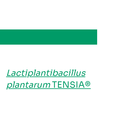
P
atendid
Lactiplantibacillus
plantarum
TENSIA®