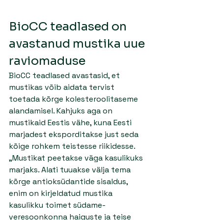
BioCC teadlased on 
avastanud mustika uue 
raviomaduse 
BioCC teadlased avastasid, et 
mustikas võib aidata tervist 
toetada kõrge kolesteroolitaseme 
alandamisel. Kahjuks aga on 
mustikaid Eestis vähe, kuna Eesti 
marjadest eksporditakse just seda 
kõige rohkem teistesse riikidesse.
„Mustikat peetakse väga kasulikuks 
marjaks. Alati tuuakse välja tema 
kõrge antioksüdantide sisaldus, 
enim on kirjeldatud mustika 
kasulikku toimet südame-
veresoonkonna haiguste ja teise 